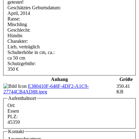
getestet!
Geschätztes Geburtsdatum:
April, 2014
Rasse:
Mischling
Geschlecht:
Hündin
Charakter:
Lieb, verträglich
Schulterhöhe in cm, ca.:
ca 50 cm
Schutzgebühr:
350 €
Anhang
Größe
E380410F-648F-4DF2-A1C9-
350.41
27744CB4AD88.jpeg
KB
Aufenthaltsort
Ort:
Essen
PLZ:
45359
Kontakt
Ansprechpartner: