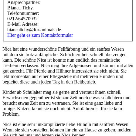
Ansprechpartner:
Bianca Tichy
Telefonnummer:
0212/64570932
E-Mail Adresse:
biancatichy@for-animals.de
Hier geht es zum Kontaktformular
Nica hat eine wunderschöne Fellfärbung und ein sanftes Wesen
mit dem sie trotz anfänglicher Schüchternheit schnell überzeugen
kann. Die schöne Nica ist konnte nun endlich das rumänische
Tierheim verlassen. Nica mag ihre Artgenossen und kommt mit allen
gut zurecht. Für Pferde und Hühner interessiert sie sich nicht. Sie
lebt momentan auf einer Pflegestelle mit mehreren Hunden und
begleitet diese auch jeden Tag in den Reitbetrieb.
Kinder ab Schulalter mag sie gerne und vertraut ihnen schnell.
Erwachsenen gegenüber ist sie zur Zeit noch etwas schüchtern und
braucht etwas Zeit um zu vertrauen. Sie ist eine ganz liebe und
ruhige. Katzen kennt sie noch nicht. Autofahren ist für sie kein
Problem.
Nica ist eine sehr unkomplizierte liebe Hündin mit sanftem Wesen.
Wenn sie sich vorstellen können ihr ein zu Hause zu geben, melden
Sie sich bei uns und lernen sie Nica kennen.