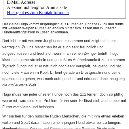
E-Mail Adresse:
Alexandraohler@for-Animals.de
Hier geht es zum Kontaktformular
Der kleine Hugo kommt ursprünglich aus Rumänien. Er hatte Glück und durfte
mit weiteren Welpen Rumänien endlich hinter sich lassen und in unserer
Hundeauffangstation in Essen ankommen.
Dort lebt er mit weiteren Junghunden zusammen und zeigt sich sehr
verträglich. Zu uns Menschen ist er auch sehr freundlich und
aufgeschlossen und freut sich wenn man seinen Zwinger betritt. Hugo
lässt sich gerne streicheln und genießt es Aufmerksamkeit zu bekommen.
Typisch Junghund ist er natürlich noch sehr verspielt, neugierig und hat
noch viele Flausen im Kopf. Er lernt gerade an Brustgeschirr und Leine
spazieren zu gehen, was noch aufregend ist und erkundet dabei neugierig
die große weite Welt.
Hugo muss wie jeder unserer Hunde noch das 1x1 lernen, doch so pfiffig
wie er ist, wird dies kein Problem für ihn sein. Er lässt sich auch super mit
Futter motivieren und belohnen.
Wir suchen für den hübsche Rüden Menschen, die mit ihm etwas erleben
wollen und Spaß daran haben einem jungen Hund etwas bei zu bringen.
Hundeerfahrene Katzen und Kinder sollten kein Problem für sie sein.