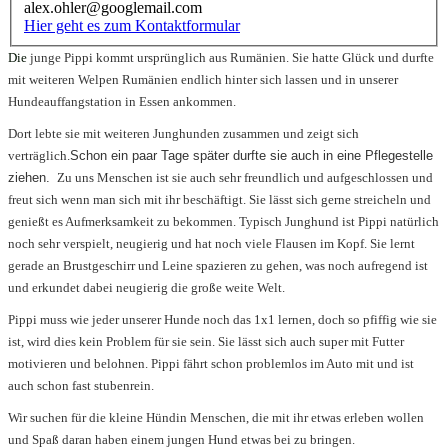
alex.ohler@googlemail.com
Hier geht es zum Kontaktformular
Die
junge Pippi kommt ursprünglich aus Rumänien. Sie hatte Glück und durfte
mit weiteren Welpen Rumänien endlich hinter sich lassen und in unserer
Hundeauffangstation in Essen ankommen.
Dort lebte sie mit weiteren Junghunden zusammen und zeigt sich
verträglich.
Schon ein paar Tage später durfte sie auch in eine Pflegestelle
ziehen.
Zu uns Menschen ist sie auch sehr freundlich und aufgeschlossen und
freut sich wenn man sich mit ihr beschäftigt. Sie lässt sich gerne streicheln und
genießt es Aufmerksamkeit zu bekommen. Typisch Junghund ist Pippi natürlich
noch sehr verspielt, neugierig und hat noch viele Flausen im Kopf. Sie lernt
gerade an Brustgeschirr und Leine spazieren zu gehen, was noch aufregend ist
und erkundet dabei neugierig die große weite Welt.
Pippi muss wie jeder unserer Hunde noch das 1x1 lernen, doch so pfiffig wie sie
ist, wird dies kein Problem für sie sein. Sie lässt sich auch super mit Futter
motivieren und belohnen. Pippi fährt schon problemlos im Auto mit und ist
auch schon fast stubenrein.
Wir suchen für die kleine Hündin Menschen, die mit ihr etwas erleben wollen
und Spaß daran haben einem jungen Hund etwas bei zu bringen.