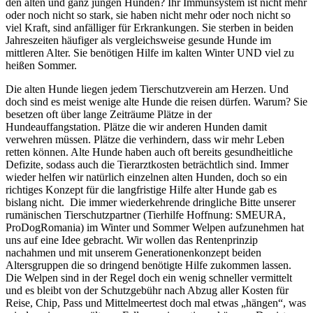
den alten und ganz jungen Hunden? Ihr Immunsystem ist nicht mehr
oder noch nicht so stark, sie haben nicht mehr oder noch nicht so
viel Kraft, sind anfälliger für Erkrankungen. Sie sterben in beiden
Jahreszeiten häufiger als vergleichsweise gesunde Hunde im
mittleren Alter. Sie benötigen Hilfe im kalten Winter UND viel zu
heißen Sommer.
Die alten Hunde liegen jedem Tierschutzverein am Herzen. Und
doch sind es meist wenige alte Hunde die reisen dürfen. Warum? Sie
besetzen oft über lange Zeiträume Plätze in der
Hundeauffangstation. Plätze die wir anderen Hunden damit
verwehren müssen. Plätze die verhindern, dass wir mehr Leben
retten können. Alte Hunde haben auch oft bereits gesundheitliche
Defizite, sodass auch die Tierarztkosten beträchtlich sind. Immer
wieder helfen wir natürlich einzelnen alten Hunden, doch so ein
richtiges Konzept für die langfristige Hilfe alter Hunde gab es
bislang nicht. Die immer wiederkehrende dringliche Bitte unserer
rumänischen Tierschutzpartner (Tierhilfe Hoffnung: SMEURA,
ProDogRomania) im Winter und Sommer Welpen aufzunehmen hat
uns auf eine Idee gebracht. Wir wollen das Rentenprinzip
nachahmen und mit unserem Generationenkonzept beiden
Altersgruppen die so dringend benötigte Hilfe zukommen lassen.
Die Welpen sind in der Regel doch ein wenig schneller vermittelt
und es bleibt von der Schutzgebühr nach Abzug aller Kosten für
Reise, Chip, Pass und Mittelmeertest doch mal etwas „hängen“, was