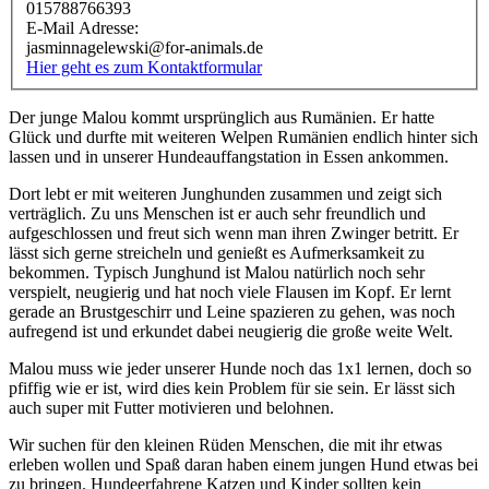
015788766393
E-Mail Adresse:
jasminnagelewski@for-animals.de
Hier geht es zum Kontaktformular
Der junge Malou kommt ursprünglich aus Rumänien. Er hatte
Glück und durfte mit weiteren Welpen Rumänien endlich hinter sich
lassen und in unserer Hundeauffangstation in Essen ankommen.
Dort lebt er mit weiteren Junghunden zusammen und zeigt sich
verträglich. Zu uns Menschen ist er auch sehr freundlich und
aufgeschlossen und freut sich wenn man ihren Zwinger betritt. Er
lässt sich gerne streicheln und genießt es Aufmerksamkeit zu
bekommen. Typisch Junghund ist Malou natürlich noch sehr
verspielt, neugierig und hat noch viele Flausen im Kopf. Er lernt
gerade an Brustgeschirr und Leine spazieren zu gehen, was noch
aufregend ist und erkundet dabei neugierig die große weite Welt.
Malou muss wie jeder unserer Hunde noch das 1x1 lernen, doch so
pfiffig wie er ist, wird dies kein Problem für sie sein. Er lässt sich
auch super mit Futter motivieren und belohnen.
Wir suchen für den kleinen Rüden Menschen, die mit ihr etwas
erleben wollen und Spaß daran haben einem jungen Hund etwas bei
zu bringen. Hundeerfahrene Katzen und Kinder sollten kein