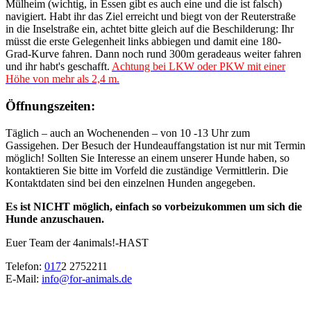
Mülheim (wichtig, in Essen gibt es auch eine und die ist falsch)
navigiert. Habt ihr das Ziel erreicht und biegt von der Reuterstraße
in die Inselstraße ein, achtet bitte gleich auf die Beschilderung: Ihr
müsst die erste Gelegenheit links abbiegen und damit eine 180-
Grad-Kurve fahren. Dann noch rund 300m geradeaus weiter fahren
und ihr habt's geschafft.
Achtung bei LKW oder PKW mit einer
Höhe von mehr als 2,4 m.
Öffnungszeiten:
Täglich – auch an Wochenenden – von 10 -13 Uhr zum
Gassigehen. Der Besuch der Hundeauffangstation ist nur mit Termin
möglich! Sollten Sie Interesse an einem unserer Hunde haben, so
kontaktieren Sie bitte im Vorfeld die zuständige Vermittlerin. Die
Kontaktdaten sind bei den einzelnen Hunden angegeben.
Es ist NICHT möglich, einfach so vorbeizukommen um sich die
Hunde anzuschauen.
Euer Team der 4animals!-HAST
Telefon:
0
17
2 2752211
E-Mail:
info@for-animals.de